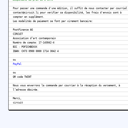
Pour passer une commande d'une édition, il suffit de nous contacter par courriel
contact@circuit.li pour verifier sa disponibilité, les frais d'envois sont à
compter en supplément.
Les modalités de paiement se font par virement bancaire:
PostFinance AG
CIRCUIT
Association d’art contemporain
Numéro de compte: 17-143042-4
BIC : POFICHBEXXX
IBAN: CH73 0900 0000 1714 3042 4
ou
PayPal
ou
QR code TWINT
Nous vous enverrons la commande par courrier à la réception du versement, à
l’adresse désirée.
Merci,
circuit