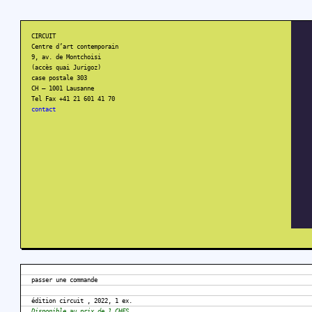
CIRCUIT
Centre d’art contemporain
9, av. de Montchoisi
(accès quai Jurigoz)
case postale 303
CH – 1001 Lausanne
Tel Fax +41 21 601 41 70
contact
passer une commande
édition circuit , 2022, 1 ex.
Disponible au prix de 1 CHFS