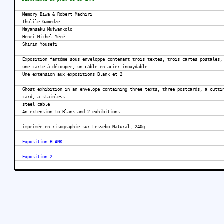
Memory Biwa & Robert Machiri
Thulile Gamedze
Nayansaku Mufwankolo
Henri-Michel Yéré
Shirin Yousefi
Exposition fantôme sous enveloppe contenant trois textes, trois cartes postales,
une carte à découper, un câble en acier inoxydable
Une extension aux expositions Blank et 2
Ghost exhibition in an envelope containing three texts, three postcards, a cutti
card, a stainless
steel cable
An extension to Blank and 2 exhibitions
imprimée en risographie sur Lessebo Natural, 240g.
Exposition BLANK.
Exposition 2