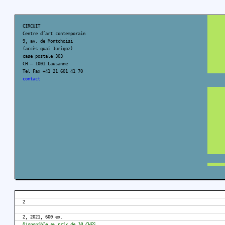
CIRCUIT
Centre d’art contemporain
9, av. de Montchoisi
(accès quai Jurigoz)
case postale 303
CH – 1001 Lausanne
Tel Fax +41 21 601 41 70
contact
2
2, 2021, 600 ex.
Disponible au prix de 10 CHFS