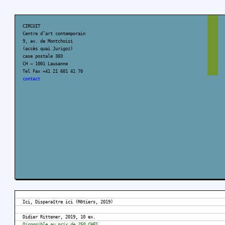
CIRCUIT
Centre d’art contemporain
9, av. de Montchoisi
(accès quai Jurigoz)
case postale 303
CH – 1001 Lausanne
Tel Fax +41 21 601 41 70
contact
Ici, Disparaître ici (Môtiers, 2019)
Didier Rittener, 2019, 10 ex.
Disponible au prix de 250 CHFS