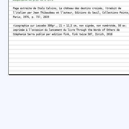
Page extraite de Italo Calvino, Le château des destins croisés, (traduit de
l’italien par Jean Thibaudeau et l’auteur, Editions du Seuil, Collections Points
Paris, 1976, p. 73), 2019
risographie sur Lessebo 300gr., 21 × 12,5 cm, non signée, non numérotée, 50 ex.
imprimée à l’occasion du lancement du livre Through the Words of Others de
Stéphanie Serra publié par edition fink, fink twice 507, Zürich, 2018