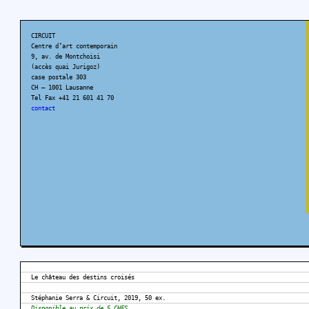
CIRCUIT
Centre d’art contemporain
9, av. de Montchoisi
(accès quai Jurigoz)
case postale 303
CH – 1001 Lausanne
Tel Fax +41 21 601 41 70
contact
Le château des destins croisés
Stéphanie Serra & Circuit, 2019, 50 ex.
Disponible au prix de 5 CHFS