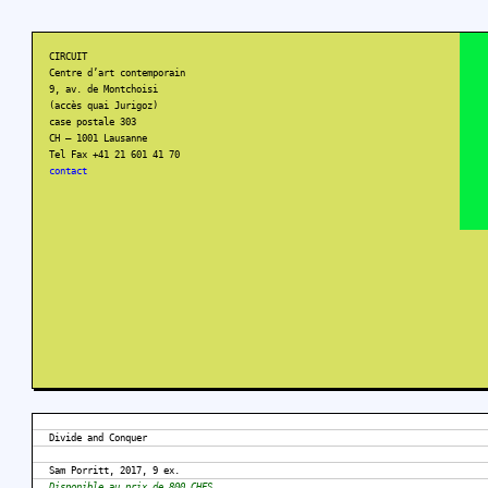
CIRCUIT
Centre d’art contemporain
9, av. de Montchoisi
(accès quai Jurigoz)
case postale 303
CH – 1001 Lausanne
Tel Fax +41 21 601 41 70
contact
Divide and Conquer
Sam Porritt, 2017, 9 ex.
Disponible au prix de 800 CHFS