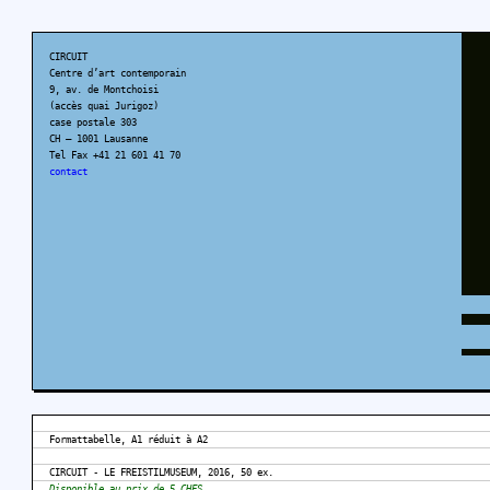
CIRCUIT
Centre d’art contemporain
9, av. de Montchoisi
(accès quai Jurigoz)
case postale 303
CH – 1001 Lausanne
Tel Fax +41 21 601 41 70
contact
Formattabelle, A1 réduit à A2
CIRCUIT - LE FREISTILMUSEUM, 2016, 50 ex.
Disponible au prix de 5 CHFS