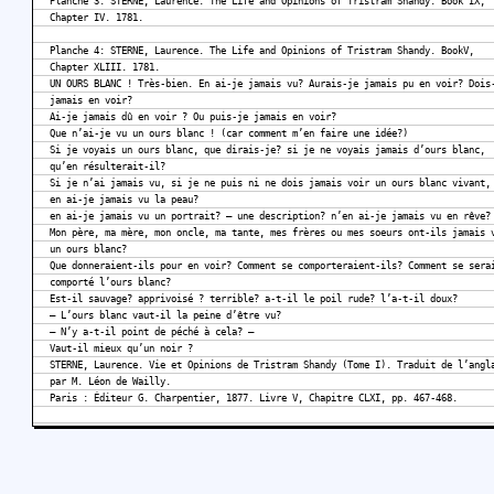
Planche 3: STERNE, Laurence. The Life and Opinions of Tristram Shandy. Book IX,
Chapter IV. 1781.
Planche 4: STERNE, Laurence. The Life and Opinions of Tristram Shandy. BookV,
Chapter XLIII. 1781.
UN OURS BLANC ! Très-bien. En ai-je jamais vu? Aurais-je jamais pu en voir? Dois
jamais en voir?
Ai-je jamais dû en voir ? Ou puis-je jamais en voir?
Que n’ai-je vu un ours blanc ! (car comment m’en faire une idée?)
Si je voyais un ours blanc, que dirais-je? si je ne voyais jamais d’ours blanc,
qu’en résulterait-il?
Si je n’ai jamais vu, si je ne puis ni ne dois jamais voir un ours blanc vivant,
en ai-je jamais vu la peau?
en ai-je jamais vu un portrait? – une description? n’en ai-je jamais vu en rêve?
Mon père, ma mère, mon oncle, ma tante, mes frères ou mes soeurs ont-ils jamais 
un ours blanc?
Que donneraient-ils pour en voir? Comment se comporteraient-ils? Comment se sera
comporté l’ours blanc?
Est-il sauvage? apprivoisé ? terrible? a-t-il le poil rude? l’a-t-il doux?
– L’ours blanc vaut-il la peine d’être vu?
– N’y a-t-il point de péché à cela? –
Vaut-il mieux qu’un noir ?
STERNE, Laurence. Vie et Opinions de Tristram Shandy (Tome I). Traduit de l’angl
par M. Léon de Wailly.
Paris : Éditeur G. Charpentier, 1877. Livre V, Chapitre CLXI, pp. 467-468.