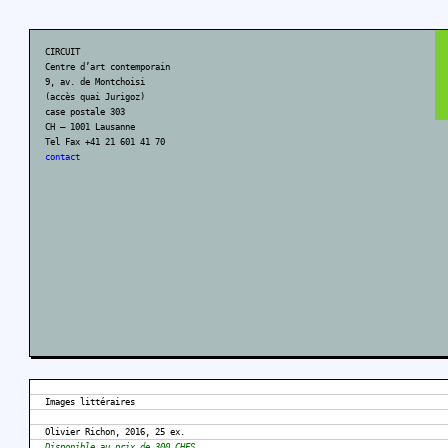
CIRCUIT
Centre d’art contemporain
9, av. de Montchoisi
(accès quai Jurigoz)
case postale 303
CH – 1001 Lausanne
Tel Fax +41 21 601 41 70
contact
Images littéraires
Olivier Richon, 2016, 25 ex.
Disponible au prix de 300 CHFS