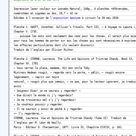
Impression laser couleur sur Lessebo Natural, 240g., 4 planches référencées,
numérotées et signées au dos, 29,7 × 42 cm
Editées à l'occasion de l'
exposition éponyme
à circuit le 20 mai 2016
Planche 1: SWIFT, Jonathan. Gulliver’s Travels. Part III, « A Voyage to Laputa »
Chapter V. 1735.
... puisque les mots sont seulement des noms pour les choses, il serait plus ais
pour tous les hommes de porter sur eux les choses qui sont nécessaires à exprime
les affaires particulières dont ils veulent discourir.
Traduit de l’anglais par Olivier Richon.
Planche 2: STERNE, Laurence. The Life and Opinions of Tristram Shandy. Book IX,
Chapter XX. 1781.
– Vous verrez la place, madame, dit mon oncle Toby.
Mistress Wadman rougit, – regarda vers la porte, – pâlit, – rougit encore
légèrement, – reprit son teint
naturel, – rougit plus que jamais; – ce que, pour le lecteur ignorant, je tradui
ainsi :
« Seigneur Dieu! je ne saurais y regarder! –
« Que dirait le monde si j’y regardais?
« Je me trouverais mal s’y j’y regardais!
« Je voudrais pouvoir y regarder.
« Il ne saurait y avoir de péché à y regarder.
«– J’y regarderai.»
STERNE, Laurence. Vie et Opinions de Tristram Shandy (Tome II). Traduit de
l’anglais par M. Léon de Wailly.
Paris : Éditeur G. Charpentier, 1877. Livre IX, Chapitre CCXCIX, p. 261.