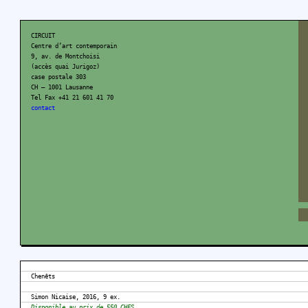
CIRCUIT
Centre d’art contemporain
9, av. de Montchoisi
(accès quai Jurigoz)
case postale 303
CH – 1001 Lausanne
Tel Fax +41 21 601 41 70
contact
Chenêts
Simon Nicaise, 2016, 9 ex.
Disponible au prix de 550 CHFS