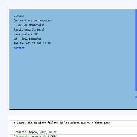
CIRCUIT
Centre d’art contemporain
9, av. de Montchoisi
(accès quai Jurigoz)
case postale 303
CH – 1001 Lausanne
Tel Fax +41 21 601 41 70
contact
o Bäume, die du nicht fällst! (Ô les arbres que tu n’abats pas!)
Frédéric Chapon, 2012, 88 ex.
Disponible au prix de 4 CHFS