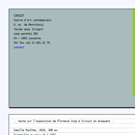
CIRCUIT
Centre d’art contemporain
9, av. de Montchoisi
(accès quai Jurigoz)
case postale 303
CH – 1001 Lausanne
Tel Fax +41 21 601 41 70
contact
...texte sur l’exposition de Florence Jung à Circuit en évoquant...
Camille Paulhan, 2015, 300 ex.
Disponible au prix de 4 CHFS