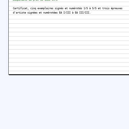
Certificat, cinq exemplaires signés et numérotés 1/5 à 5/5 et trois épreuves
d'artiste signées et numérotées EA I/III à EA III/III.