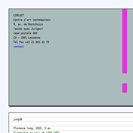
CIRCUIT
Centre d’art contemporain
9, av. de Montchoisi
(accès quai Jurigoz)
case postale 303
CH – 1001 Lausanne
Tel Fax +41 21 601 41 70
contact
jung36
Florence Jung, 2015, 5 ex.
Disponible au prix de 1460 CHFS