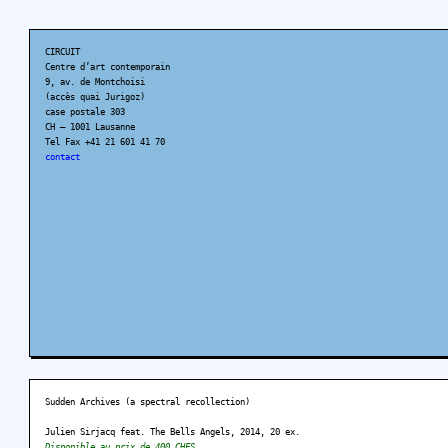
CIRCUIT
Centre d’art contemporain
9, av. de Montchoisi
(accès quai Jurigoz)
case postale 303
CH – 1001 Lausanne
Tel Fax +41 21 601 41 70
contact
Sudden Archives (a spectral recollection)
Julien Sirjacq feat. The Bells Angels, 2014, 20 ex.
Disponible au prix de 400 CHFS