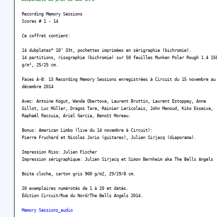
Recording Memory Sessions
Scores # 1 - 14
Ce coffret contient:
14 dubplates* 10" 33t, pochettes imprimées en sérigraphie (bichromie).
14 partitions, risographie (bichromie) sur 50 feuilles Munken Polar Rough 1.4 15
g/m², 25/25 cm.
Faces A-B: 13 Recording Memory Sessions enregistrées à Circuit du 15 novembre au
décembre 2014
Avec: Antoine Kogut, Wanda Obertova, Laurent Bruttin, Laurent Estoppey, Anne
Gillot, Luc Müller, Dragos Tara, Rainier Lericolais, John Menoud, Kiko Esseiva,
Raphaël Raccuia, Ariel Garcia, Benoît Moreau.
Bonus: American Limbo (live du 14 novembre à Circuit):
Pierre Fruchard et Nicolas Jorio (guitares), Julien Sirjacq (diaporama).
Impression Riso: Julien Fischer
Impression sérigraphique: Julien Sirjacq et Simon Bernheim aka The Bells Angels
Boite cloche, carton gris 900 g/m2, 29/29/8 cm.
20 exemplaires numérotés de 1 à 20 et datés.
Édition Circuit/Rue du Nord/The Bells Angels 2014.
Memory Sessions_audio