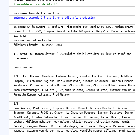
Disponible au prix de 20 CHFS
imprimées lors de l'exposition:
Seigneur, accorde à l'esprit un crédit à la production
36 pages A4 le numéro, 5 couleurs, risographe sur Rainbow 80 g/m2, Munken print
cream 1.5 115 g/m2, Original Gmund tactile 120 g/m2 et RecysStar Polar exta blan
115 g/m2
imprimé par Julien Fischer
éditions Circuit, Lausanne, 2013
A l'achat, au tampon dateur, l'exemplaire choisi est daté du jour et signé par
l'acheteur.
contributions:
1/3: Paul Becker, Stéphane Barbier Bouvet, Nicolas Brulhart, Circuit, Frédéric
Chapon, Le Chaudron Magique, Darko Draškovic, Nicolas Delaroche, Julien Fischer,
Holderism, Kaiser Kraft, Guy Meldem, Olivier Mosset, Christian Pahut, Annis Perr
Roth échafaudages, F Stiefel, Benjamin Valenza, Gérard Valette, Suzanne Van de V
Pernille Kapper Williams, Fred Wistow
2/3
Luke Archer, Paul Becker, Stéphane Barbier Bouvet, Nicolas Brulhart, Verena
Brunner, Circuit, Frédéric Chapon, Le Chaudron Magique, Laurent Delaloye, Darko
DradSkoviC, Nicolas Delaroche, Julien Fischer, Holderism, Kaiser Kraft, Laura
Locher, Philippe Mahassen, Guy Meldem, Olivier Mosset, Christian Pahut, Annis
Perret, François Renaud, Roth échafaudages, F+F Stiefel, Benjamin Valenza, Gérar
Valette, Suzanne van de Ven, Baker Wardlow, Pernille Kapper Williams, Fred Wisto