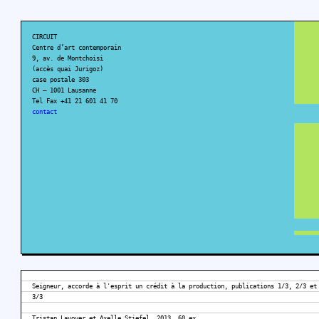
CIRCUIT
Centre d’art contemporain
9, av. de Montchoisi
(accès quai Jurigoz)
case postale 303
CH – 1001 Lausanne
Tel Fax +41 21 601 41 70
contact
Seigneur, accorde à l'esprit un crédit à la production, publications 1/3, 2/3 et
3/3
Tristan Lavoyer et Axelle Stiefel, 2013, 60 ex.