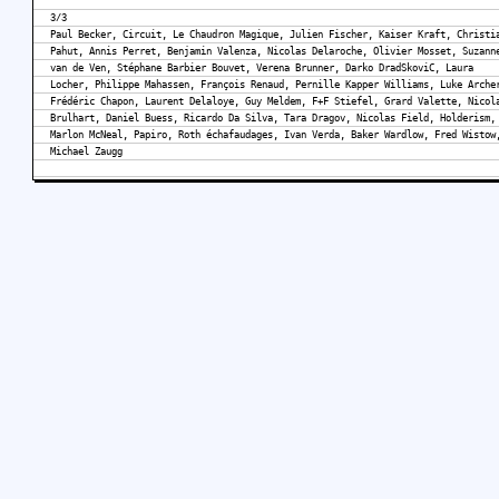
3/3
Paul Becker, Circuit, Le Chaudron Magique, Julien Fischer, Kaiser Kraft, Christi
Pahut, Annis Perret, Benjamin Valenza, Nicolas Delaroche, Olivier Mosset, Suzann
van de Ven, Stéphane Barbier Bouvet, Verena Brunner, Darko DradSkoviC, Laura
Locher, Philippe Mahassen, François Renaud, Pernille Kapper Williams, Luke Arche
Frédéric Chapon, Laurent Delaloye, Guy Meldem, F+F Stiefel, Grard Valette, Nicol
Brulhart, Daniel Buess, Ricardo Da Silva, Tara Dragov, Nicolas Field, Holderism,
Marlon McNeal, Papiro, Roth échafaudages, Ivan Verda, Baker Wardlow, Fred Wistow
Michael Zaugg