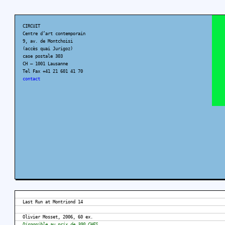
CIRCUIT
Centre d’art contemporain
9, av. de Montchoisi
(accès quai Jurigoz)
case postale 303
CH – 1001 Lausanne
Tel Fax +41 21 601 41 70
contact
Last Run at Montriond 14
Olivier Mosset, 2006, 60 ex.
Disponible au prix de 300 CHFS