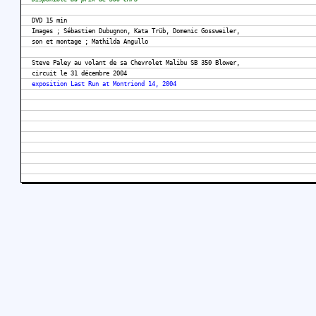
DVD 15 min
Images ; Sébastien Dubugnon, Kata Trüb, Domenic Gossweiler,
son et montage ; Mathilda Angullo
Steve Paley au volant de sa Chevrolet Malibu SB 350 Blower,
circuit le 31 décembre 2004
exposition Last Run at Montriond 14, 2004