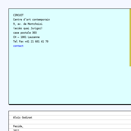
CIRCUIT
Centre d’art contemporain
9, av. de Montchoisi
(accès quai Jurigoz)
case postale 303
CH – 1001 Lausanne
Tel Fax +41 21 601 41 70
contact
Aloïs Godinat
Fesida,
2012