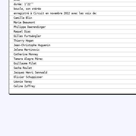
durée: 1’22’’
boucle, son stéréo
enregistré à Circuit en novembre 2012 avec les voix de:
Camille Blin
Marie Beaumont
Philippe Daerendinger
Raquel Dias
Gilles Furtwängler
Thierry Hogan
Jean-Christophe Huguenin
Jelena Martinovic
Catherine Monney
Tamara Alegre Pérez
Guillaume Pilet
Sacha Roulet
Jacques Henri Sennwald
Olivier Schuppisser
Léonie Vanay
Celine Zuffrey