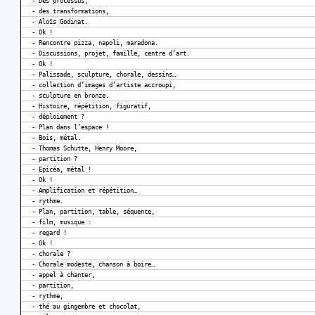
- Des processus,
- des transformations,
- Aloïs Godinat.
- Ok !
- Rencontre pizza, napoli, maradona.
- Discussions, projet, famille, centre d’art.
- Ok !
- Palissade, sculpture, chorale, dessins…
- collection d’images d’artiste accroupi,
- sculpture en bronze.
- Histoire, répétition, figuratif,
- déploiement ?
- Plan dans l’espace !
- Bois, métal.
- Thomas Schutte, Henry Moore,
- partition ?
- Epicéa, métal !
- Ok !
- Amplification et répétition…
- rythme.
- Plan, partition, table, séquence,
- film, musique :
- regard !
- Ok !
- chorale ?
- Chorale modeste, chanson à boire…
- appel à chanter,
- partition,
- rythme,
- thé au gingembre et chocolat,