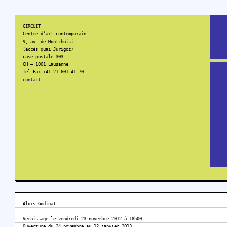
CIRCUIT
Centre d’art contemporain
9, av. de Montchoisi
(accès quai Jurigoz)
case postale 303
CH – 1001 Lausanne
Tel Fax +41 21 601 41 70
contact
Aloïs Godinat
Vernissage le vendredi 23 novembre 2012 à 18h00
Ouverture du 24 novembre au 12 janvier 2013