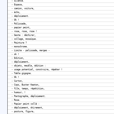
- silence.
- Espace…
- camion, voiture,
- écho,
- déploiement.
- Ok !
- Palissade,
- papier peint,
- rose, rose, rose !
- Geste : déchirer,
- collage, mosaïque.
- Peinture ?
- monochrome.
- Limite - palissade, marges -
- ok !
- Edition,
- déploiement…
- objets, meuble, édition :
- usage potentiel, construire, répéter !
- Table gigogne.
- Ok !
- Carton,
- Cops, Buster Keaton,
- film, temps, répétition…
- humour… !
- Pantographe, déploiement.
- Rose.
- Papier peint collé :
- déploiement, étirement,
- posture, figure…