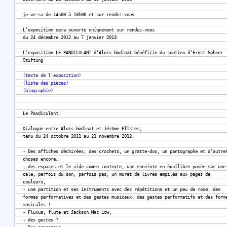
je-ve-sa de 14h00 à 18h00 et sur rendez-vous
L’exposition sera ouverte uniquement sur rendez-vous
du 24 décembre 2012 au 7 janvier 2013
L’exposition LE PANDICULANT d’Aloïs Godinat bénéficie du soutien d’Ernst Göhner
Stiftung
(texte de l'exposition)
(liste des pièces)
(biographie)
Le Pandiculant
Dialogue entre Aloïs Godinat et Jérôme Pfister,
tenu du 24 octobre 2011 au 21 novembre 2012.
- Des affiches déchirées, des crochets, un gratte-dos, un pantographe et d’autre
choses encore…
- des espaces et le vide comme contexte, une enceinte en équilibre posée sur une
cale, parfois du son, parfois pas, un muret de livres empilés aux pages de
couleurs,
- une partition et ses instruments avec des répétitions et un peu de rose, des
formes performatives et des gestes musicaux, des gestes performatifs et des form
musicales !
- Fluxus, flute et Jackson Mac Low,
- des gestes ?