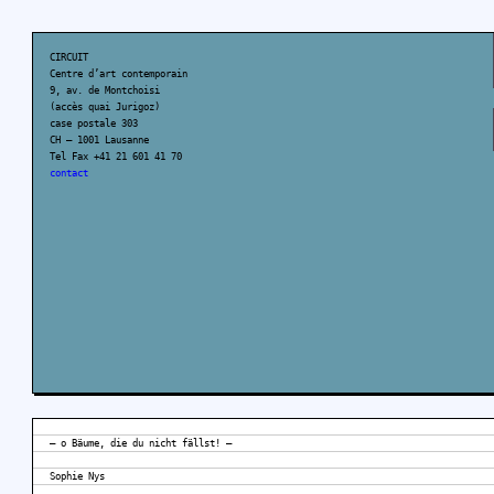
CIRCUIT
Centre d’art contemporain
9, av. de Montchoisi
(accès quai Jurigoz)
case postale 303
CH – 1001 Lausanne
Tel Fax +41 21 601 41 70
contact
— o Bäume, die du nicht fällst! —
Sophie Nys