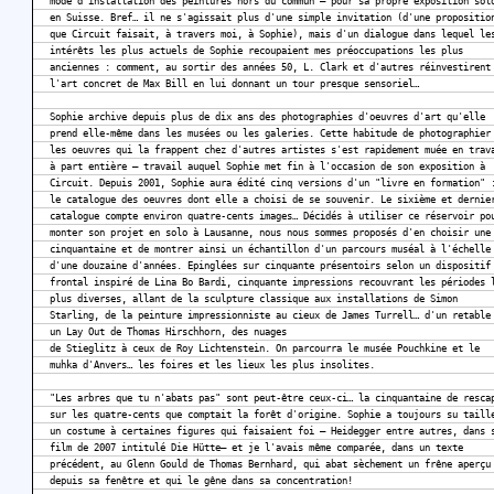
mode d'installation des peintures hors du commun — pour sa propre exposition sol
en Suisse. Bref… il ne s'agissait plus d'une simple invitation (d'une propositio
que Circuit faisait, à travers moi, à Sophie), mais d'un dialogue dans lequel le
intérêts les plus actuels de Sophie recoupaient mes préoccupations les plus
anciennes : comment, au sortir des années 50, L. Clark et d'autres réinvestirent
l'art concret de Max Bill en lui donnant un tour presque sensoriel…
Sophie archive depuis plus de dix ans des photographies d'oeuvres d'art qu'elle
prend elle-même dans les musées ou les galeries. Cette habitude de photographier
les oeuvres qui la frappent chez d'autres artistes s'est rapidement muée en trav
à part entière — travail auquel Sophie met fin à l'occasion de son exposition à
Circuit. Depuis 2001, Sophie aura édité cinq versions d'un "livre en formation" 
le catalogue des oeuvres dont elle a choisi de se souvenir. Le sixième et dernie
catalogue compte environ quatre-cents images… Décidés à utiliser ce réservoir po
monter son projet en solo à Lausanne, nous nous sommes proposés d'en choisir une
cinquantaine et de montrer ainsi un échantillon d'un parcours muséal à l'échelle
d'une douzaine d'années. Epinglées sur cinquante présentoirs selon un dispositif
frontal inspiré de Lina Bo Bardi, cinquante impressions recouvrant les périodes 
plus diverses, allant de la sculpture classique aux installations de Simon
Starling, de la peinture impressionniste au cieux de James Turrell… d'un retable
un Lay Out de Thomas Hirschhorn, des nuages
de Stieglitz à ceux de Roy Lichtenstein. On parcourra le musée Pouchkine et le
muhka d'Anvers… les foires et les lieux les plus insolites.
"Les arbres que tu n'abats pas" sont peut-être ceux-ci… la cinquantaine de resca
sur les quatre-cents que comptait la forêt d'origine. Sophie a toujours su taill
un costume à certaines figures qui faisaient foi — Heidegger entre autres, dans 
film de 2007 intitulé Die Hütte— et je l'avais même comparée, dans un texte
précédent, au Glenn Gould de Thomas Bernhard, qui abat sèchement un frêne aperçu
depuis sa fenêtre et qui le gêne dans sa concentration!