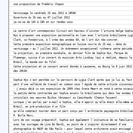
une proposition de Frédéric Chapon
Vernissage le vendredi 25 mai 2012 à 18h00
Ouverture du 26 mai au 07 juillet 2012
je-ve-sa de 14h à 18h et sur rendez-vous
Le centre d’art contemporain Circuit est heureux d’inviter l’artiste belge Sophi
Nys à proposer une exposition personnelle en lien avec l'artiste brésilienne Lyg
Clark, co-fondatrice, à l'orée des années 60, de l'art dit néo-concret.
Cette première exposition monographique en Suisse courra du 25 mai — date du
vernissage — au 7 juillet 2012. Un évènement exceptionnel rythmera cette période
la projection, en première mondiale, du dernier film de Sophie Nys, Parque do
Flamengo, suivie d'un concert du musicien Arto Lindsay (qui a réalisé, depuis le
Brésil, la bande-son du film).
Cette projection et ce concert seront donnés à Lausanne, au Bourg le 8 juin 2012
dés 20h30.
Sophie Nys s'est penchée sur le parcours de Lygia Clark après que je lui ai fait
part d'une velléité de travail en commun sous l'égide de cette artiste visionnai
: j'avais déjà vu son exposition de 2009 chez Greta Meert et noté à cette occasi
la petite dette contractée par Sophie envers la brésilienne qui dans les années 
intitulait ses oeuvres Bichos (Animaux) ou Caminhando (Chemin faisant).
Lorsque j'en parlai par e-mail à Sophie, elle m'apprit qu'elle était elle-même a
Brésil, en pré-production d'un film
qu'elle comptait tourner dans un parc conçu par l'architecte paysagiste brésilie
R. Burle Marx…
Lors de son voyage préparatif, Sophie eut également l'initiative de se familiari
avec les ouvrages de Lina Bo Bardi, au point de s'inspirer directement d'une
photographie du MASP de São Paulo — pour lequel cette architecte avait envisagé 