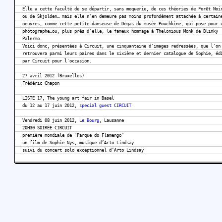
Elle a cette faculté de se départir, sans moquerie, de ces théories de Forêt Noi
ou de Skjolden… mais elle n'en demeure pas moins profondément attachée à certain
oeuvres, comme cette petite danseuse de Degas du musée Pouchkine, qui pose pour 
photographe…ou, plus près d'elle, le fameux hommage à Thelonious Monk de Blinky
Palermo.
Voici donc, présentées à Circuit, une cinquantaine d'images redressées, que l'on
retrouvera parmi leurs paires dans le sixième et dernier catalogue de Sophie, éd
par Circuit pour l'occasion.
27 avril 2012 (Bruxelles)
Frédéric Chapon
LISTE 17, The young art fair in Basel
du 12 au 17 juin 2012,
special guest CIRCUIT
Vendredi 08 juin 2012,
Le Bourg
, Lausanne
20H30 SOIRÉE CIRCUIT
première mondiale de "Parque do Flamengo"
un film de Sophie Nys, musique d’Arto Lindsay
suivi du concert solo exceptionnel d’Arto Lindsay