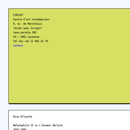
CIRCUIT
Centre d’art contemporain
9, av. de Montchoisi
(accès quai Jurigoz)
case postale 303
CH – 1001 Lausanne
Tel Fax +41 21 601 41 70
contact
Dove Allouche
Melanophila II ou L’ennemi déclaré
2003-2008