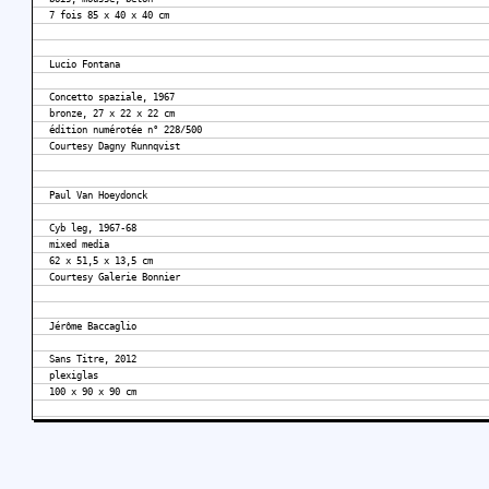
7 fois 85 x 40 x 40 cm
Lucio Fontana
Concetto spaziale, 1967
bronze, 27 x 22 x 22 cm
édition numérotée n° 228/500
Courtesy Dagny Runnqvist
Paul Van Hoeydonck
Cyb leg, 1967-68
mixed media
62 x 51,5 x 13,5 cm
Courtesy Galerie Bonnier
Jérôme Baccaglio
Sans Titre, 2012
plexiglas
100 x 90 x 90 cm