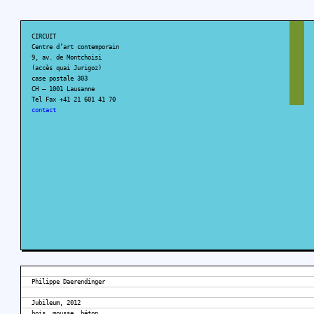
CIRCUIT
Centre d’art contemporain
9, av. de Montchoisi
(accès quai Jurigoz)
case postale 303
CH – 1001 Lausanne
Tel Fax +41 21 601 41 70
contact
Philippe Daerendinger
Jubileum, 2012
bois, mousse, béton