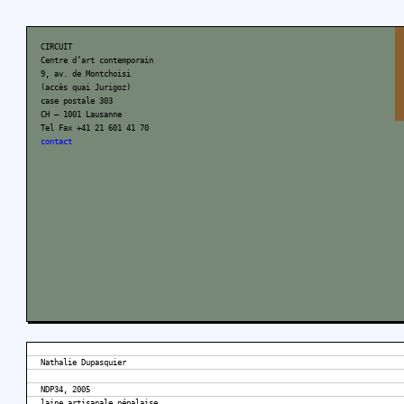
CIRCUIT
Centre d’art contemporain
9, av. de Montchoisi
(accès quai Jurigoz)
case postale 303
CH – 1001 Lausanne
Tel Fax +41 21 601 41 70
contact
Nathalie Dupasquier
NDP34, 2005
laine artisanale népalaise,