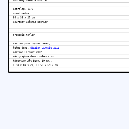
Courtesy Galerie Bonnier
Astroleg, 1970
mixed media
84 x 38 x 27 cm
Courtesy Galerie Bonnier
François Kohler
cartons pour papier peint,
hejma doxa,
édition Circuit 2012
édition Circuit 2012
sérigraphie deux couleurs sur
Römerturm Alt Bern, 30 ex.,
I 53 x 69 x cm, II 53 x 69 x cm