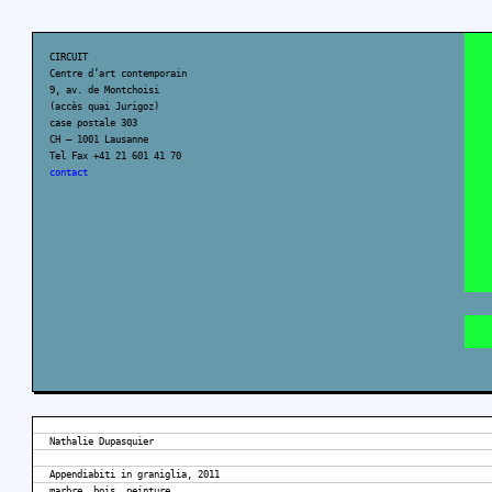
CIRCUIT
Centre d’art contemporain
9, av. de Montchoisi
(accès quai Jurigoz)
case postale 303
CH – 1001 Lausanne
Tel Fax +41 21 601 41 70
contact
Nathalie Dupasquier
Appendiabiti in graniglia, 2011
marbre, bois, peinture