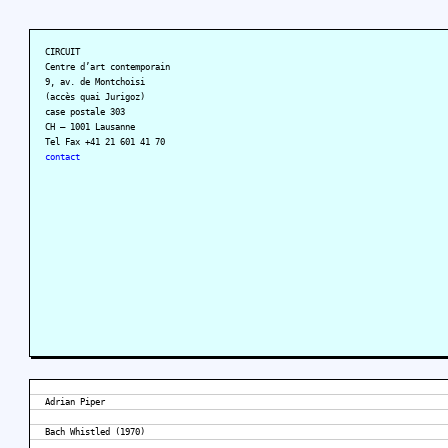
CIRCUIT
Centre d’art contemporain
9, av. de Montchoisi
(accès quai Jurigoz)
case postale 303
CH – 1001 Lausanne
Tel Fax +41 21 601 41 70
contact
Adrian Piper
Bach Whistled (1970)