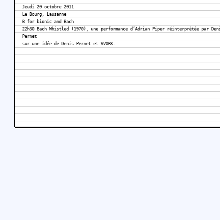
Jeudi 20 octobre 2011
Le Bourg, Lausanne
B for bionic and Bach
22h30 Bach Whistled (1970), une performance d’Adrian Piper réinterprétée par Den
Pernet
sur une idée de Denis Pernet et VVORK.