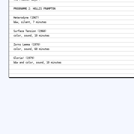
PROGRAMME 2: HOLLIS FRAMPTON
Heterodyne (1967)
b&w, silent, 7 minutes
Surface Tension (1968)
color, sound, 10 minutes
Zorns Lemma (1970)
color, sound, 60 minutes
Gloria! (1979)
b&w and color, sound, 10 minutes