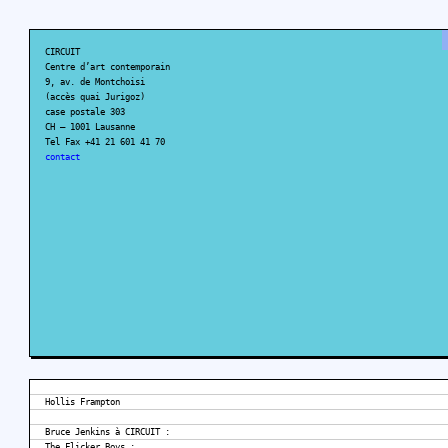
CIRCUIT
Centre d’art contemporain
9, av. de Montchoisi
(accès quai Jurigoz)
case postale 303
CH – 1001 Lausanne
Tel Fax +41 21 601 41 70
contact
Hollis Frampton
Bruce Jenkins à CIRCUIT :
The Flicker Boys :