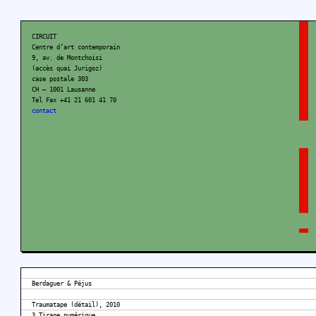
CIRCUIT
Centre d’art contemporain
9, av. de Montchoisi
(accès quai Jurigoz)
case postale 303
CH – 1001 Lausanne
Tel Fax +41 21 601 41 70
contact
Berdaguer & Péjus
Traumatape (détail), 2010
3 Tirage numérique