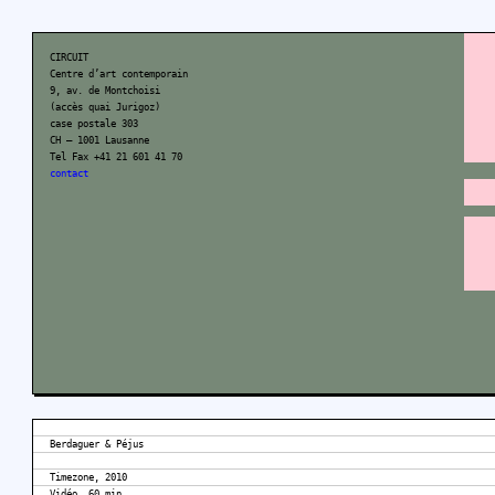
CIRCUIT
Centre d’art contemporain
9, av. de Montchoisi
(accès quai Jurigoz)
case postale 303
CH – 1001 Lausanne
Tel Fax +41 21 601 41 70
contact
Berdaguer & Péjus
Timezone, 2010
Vidéo, 60 min