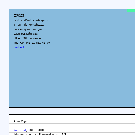
CIRCUIT
Centre d’art contemporain
9, av. de Montchoisi
(accès quai Jurigoz)
case postale 303
CH – 1001 Lausanne
Tel Fax +41 21 601 41 70
contact
Alan Vega
Untitled
,1981 - 2010
édition circuit, 5 exemplaires, 1/5