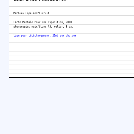
Mathieu Copeland/Circuit
Carte Mentale Pour Une Exposition, 2010
photocopies noir/blanc A3, relier, 3 ex.
lien pour téléchargement, 21mb sur ubu.com