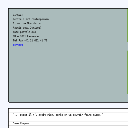
CIRCUIT
Centre d’art contemporain
9, av. de Montchoisi
(accès quai Jurigoz)
case postale 303
CH – 1001 Lausanne
Tel Fax +41 21 601 41 70
contact
“... avant il n’y avait rien, après on va pouvoir faire mieux.”
Jake Chapma