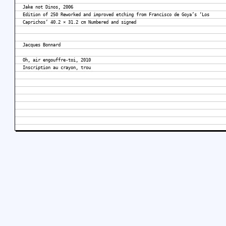
Jake not Dinos, 2006
Edition of 250 Reworked and improved etching from Francisco de Goya’s ‘Los
Caprichos’ 40.2 × 31.2 cm Numbered and signed
Jacques Bonnard
Oh, air engouffre-toi, 2010
Inscription au crayon, trou