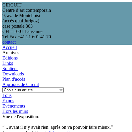
CIRCUIT
Centre d’art contemporain
9, av. de Montchoisi
(accès quai Jurigoz)
case postale 303
CH – 1001 Lausanne
Tel Fax +41 21 601 41 70
contact
Accueil
Archives
Editions
Links
Soutiens
Downloads
Plan d'accès
A propos de Circuit
Tous
Expos
Evénements
Hors les murs
Vue de l'exposition:
“... avant il n’y avait rien, après on va pouvoir faire mieux.”