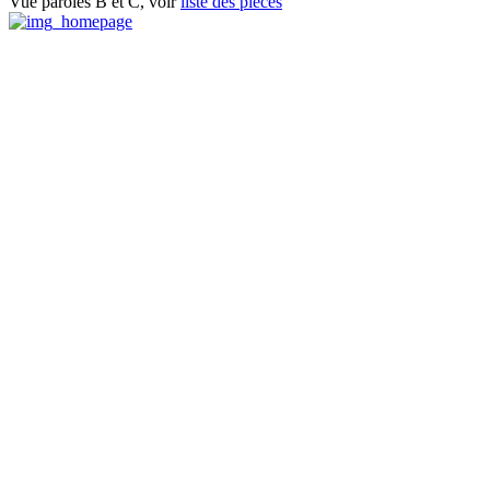
Vue paroies B et C, voir
liste des pièces