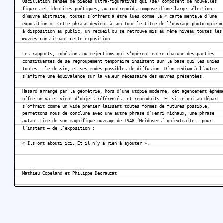
Oscillation sensée de pièces ultra-figuratives qui (se) composent de nouvelles
figures et identités poétiques, au contrepoids composé d’une large sélection
d’œuvre abstraite, toutes s’offrent à être lues comme la « carte mentale d’une
exposition ». Cette phrase devient à son tour le titre de l’ouvrage photocopié m
à disposition au public, un recueil ou se retrouve mis au même niveau toutes les
œuvres constituant cette exposition.
Les rapports, cohésions ou rejections qui s’opèrent entre chacune des parties
constituantes de se regroupement temporaire insistent sur la base qui les unies
toutes - le dessin, et ses modes possibles de diffusion. D’un médium à l’autre
s’affirme une équivalence sur la valeur nécessaire des œuvres présentées.
Hasard arrangé par la géométrie, hors d’une utopie moderne, cet agencement éphém
offre un va-et-vient d’objets référencés, et reproduits… Et si ce qui au départ
s’offrait comme un vide premier laissant toutes formes de futures possible,
permettons nous de conclure avec une autre phrase d’Henri Michaux, une phrase
autant tiré de son magnifique ouvrage de 1948 ‘Meidosems’ qu’extraite – pour
l’instant – de l’exposition :
« Ils ont abouti ici. Et il n’y a rien à ajouter ».
Mathieu Copeland et Philippe Decrauzat