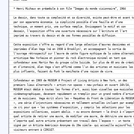
* Henri Michaux en préambule à son film “Images du monde visionnaire”, 1964
Le dessin, dans toute sa complexité et sa diversité, existe peut-être et avant t
par son apparente économie. La simplicité possible d’une feuille et d’une
technique, un moment pris, une surface remplie. Envisageant le motif et son
dessein, l’exposition offre une ouverture nécessaire sur l’écriture et l’art
imprimé au travers du dessin et de ces formes possibles de diffusion.
Cette exposition s’offre au regard d’une large sélection d’œuvres dessinées et
imprimées d’Alan Vega (né en 1938 à Brooklyn), et accompagnant la sortie de
l’ouvrage rétrospectif sur l’œuvre de cette figure mythique de la scène alternat
artistique New Yorkaise et pionner du rock électronique minimal en tant que
cofondateur avec Martin Rev du groupe culte Suicide. Sur plus de 40 ans de créat
et d’intensité, Alan Vega s’est affirmé comme l’un des artistes et musiciens les
plus influents, faisant du Punk le manifeste d’une raison de vivre.
Cofondateur en 1969 de MUSEUM A Project of Living Artists à New York, un des
premiers lieux alternatifs « artist-run spaces » new-yorkais et ouvert 24h/24,
MUSEUM était dédié à toutes les formes d’art, aussi bien visuelles que musicales
cinématographiques, devenant rapidement un tremplin pour un grand nombre d’artis
et de musiciens. Vega écrit alors les « Requêtes du Front de Libération du MUSEU
», une série d’injonctions nécessaires et tellement actuelles incluant par exemp
ce cri pour que « les systèmes d’exposition, y compris les sélections pour les
expositions collectives, soient abolis. » ou encore donnant « le droit à n’impor
quel artiste de retirer une œuvre, de modifier une œuvre, de détruire une œuvre 
n’importe quel autre artiste présentant son travail dans l’espace » - un texte
signé par un Artiste Américain Anonyme du 20e siècle- qui accueille aujourd’hui 
visiteurs entrant à CIRCUIT.