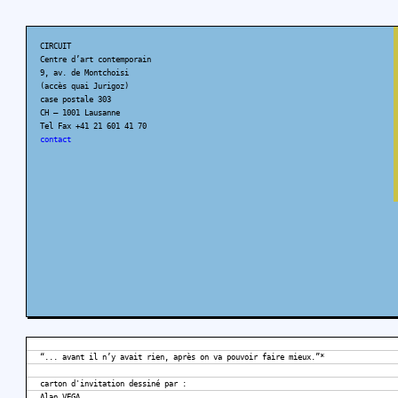
CIRCUIT
Centre d’art contemporain
9, av. de Montchoisi
(accès quai Jurigoz)
case postale 303
CH – 1001 Lausanne
Tel Fax +41 21 601 41 70
contact
“... avant il n’y avait rien, après on va pouvoir faire mieux.”*
carton d'invitation dessiné par :
Alan VEGA