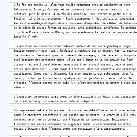
À la fin des années 50, Alan Vega étudie notamment avec Ad Reinhardt et Kurt
Seligmann au Brooklyn College, et se concentre dans un premier temps sur la
peinture, puis le dessin. À la fin des années 60, son intérêt se porte sur la
lumière : il crée ses premières « light sculptures », des sculptures lumineuses
faites d’assemblage d’objets divers composées d’ampoules, de câbles, de télévisi
et de néons de toutes formes et couleurs. Anti-esthétique, antiforme, le pendant
d’un Arte Povera « Made in USA », son œuvre embrasse la réalité contemporaine da
laquelle il vit.
L’exposition se concentre principalement autour de son œuvre graphique. Vega
insiste comment « pour (lui), le dessin a toujours été un devoir, (et) la peintu
une douleur ». Dessinant quasi uniquement des visages, il déclare avoir toujours
aimé dessiner des personnes âgées. Elles ont l’image de la vie gravée sur leur
visage ». Activité parallèle et nécessaire à son travail musical, Vega ne peut
écrire sans dessiner : « Tout comme l’écriture, dessiner constitue une obsession
quotidienne. Comme pour l’écriture, faire un dessin surgit subitement. Avec le
dessin, il faut partir ailleurs, quelque part où je n’en ai rien à foutre. Je
m’assois, l’esprit absent et en paix (…). C’est une manière de mettre à plat des
idées ».
L’exposition se propose ainsi comme un écho suicidaire au désir d’une exposition
qui n’est autre qu’un inventaire morcelé et subjectif.
Son agencement reflète le système d’écriture possible d’une exposition entendue
comme le manifeste concrétisé d’une poésie qui se montre. Le chant de mille voix
entamant un anthem ou le dessin est l’égale de sa reproduction. Envisageant
l’ensemble des œuvres présentes ou suggérées comme un environnement sensible,
toutes s’écrivent dans l’espace comme une partition à lire abstraitement.