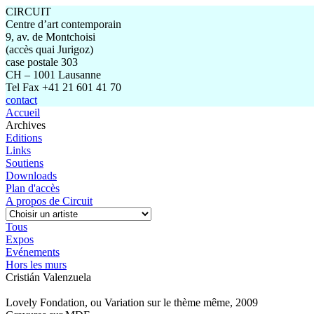
CIRCUIT
Centre d’art contemporain
9, av. de Montchoisi
(accès quai Jurigoz)
case postale 303
CH – 1001 Lausanne
Tel Fax +41 21 601 41 70
contact
Accueil
Archives
Editions
Links
Soutiens
Downloads
Plan d'accès
A propos de Circuit
Tous
Expos
Evénements
Hors les murs
Cristián Valenzuela
Lovely Fondation, ou Variation sur le thème même, 2009