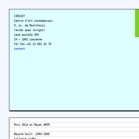
CIRCUIT
Centre d’art contemporain
9, av. de Montchoisi
(accès quai Jurigoz)
case postale 303
CH – 1001 Lausanne
Tel Fax +41 21 601 41 70
contact
Ruti SELA et Mayan AMIR
Beyond Guilt ,2003-2005
trilogie vidéo