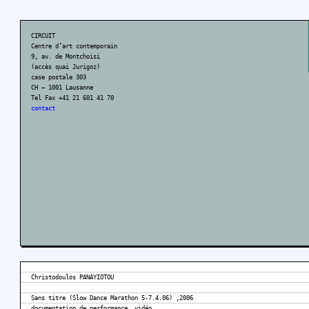
CIRCUIT
Centre d’art contemporain
9, av. de Montchoisi
(accès quai Jurigoz)
case postale 303
CH – 1001 Lausanne
Tel Fax +41 21 601 41 70
contact
Christodoulos PANAYIOTOU
Sans titre (Slow Dance Marathon 5-7.4.06) ,2006
documentation de performance, vidéo