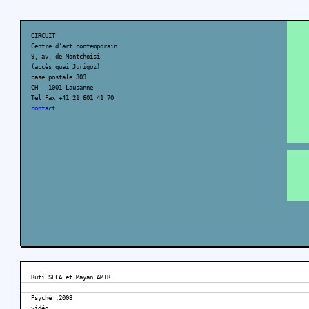
CIRCUIT
Centre d’art contemporain
9, av. de Montchoisi
(accès quai Jurigoz)
case postale 303
CH – 1001 Lausanne
Tel Fax +41 21 601 41 70
contact
Ruti SELA et Mayan AMIR
Psyché ,2008
vidéo