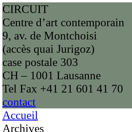
CIRCUIT
Centre d’art contemporain
9, av. de Montchoisi
(accès quai Jurigoz)
case postale 303
CH – 1001 Lausanne
Tel Fax +41 21 601 41 70
contact
Accueil
Archives