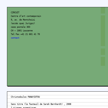
CIRCUIT
Centre d’art contemporain
9, av. de Montchoisi
(accès quai Jurigoz)
case postale 303
CH – 1001 Lausanne
Tel Fax +41 21 601 41 70
contact
Christodoulos PANAYIOTOU
Sans titre (le fauteuil de Sarah Bernhardt) , 2008
2 tirages argentiques