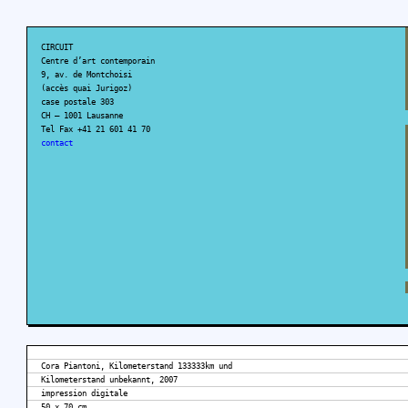
CIRCUIT
Centre d’art contemporain
9, av. de Montchoisi
(accès quai Jurigoz)
case postale 303
CH – 1001 Lausanne
Tel Fax +41 21 601 41 70
contact
Cora Piantoni, Kilometerstand 133333km und
Kilometerstand unbekannt, 2007
impression digitale
50 x 70 cm