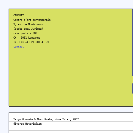
CIRCUIT
Centre d’art contemporain
9, av. de Montchoisi
(accès quai Jurigoz)
case postale 303
CH – 1001 Lausanne
Tel Fax +41 21 601 41 70
contact
Taiyo Onorato & Nico Krebs, ohne Titel, 2007
diverse Materialien