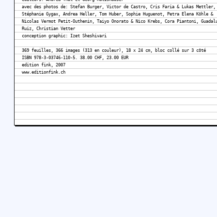
avec des photos de: Stefan Burger, Victor de Castro, Cris Faria & Lukas Mettler,
Stéphanie Gygax, Andrea Heller, Tom Huber, Sophie Huguenot, Petra Elena Köhle &
Nicolas Vermot Petit-Outhenin, Taiyo Onorato & Nico Krebs, Cora Piantoni, Guadal
Ruiz, Christian Vetter
conception graphic: Izet Sheshivari
369 feuilles, 366 images (313 en couleur), 18 x 24 cm, bloc collé sur 3 côté
ISBN 978-3-03746-110-5. 38.00 CHF, 23.00 EUR
edition fink, 2007
www.editionfink.ch