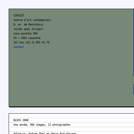
CIRCUIT
Centre d’art contemporain
9, av. de Montchoisi
(accès quai Jurigoz)
case postale 303
CH – 1001 Lausanne
Tel Fax +41 21 601 41 70
contact
BLOCK 2008
Une année, 366 images, 12 photographes
éditeurs: Andrea Thal et Georg Rutishauser