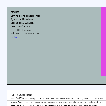
CIRCUIT
Centre d’art contemporain
9, av. de Montchoisi
(accès quai Jurigoz)
case postale 303
CH – 1001 Lausanne
Tel Fax +41 21 601 41 70
contact
Lili REYNAUD-DEWAR
Une famille de concepts issus des régions montagneuses, bois, 2007. + The Camp
Woman Figure et La figure provisoirement authentique du griot, affiches offset,
édition à 25.-, 2006 (en collaboration avec Claire Moreux et Olivier Huz).