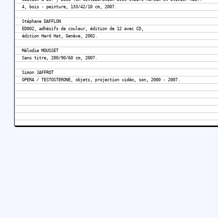
4, bois - peinture, 133/42/10 cm, 2007.
Stéphane DAFFLON
ED002, adhésifs de couleur, édition de 12 avec CD,
édition Hard Hat, Genève, 2002.
Mélodie MOUSSET
Sans titre, 200/90/60 cm, 2007.
Simon JAFFROT
OPERA / TESTOSTERONE, objets, projection vidéo, son, 2000 - 2007.