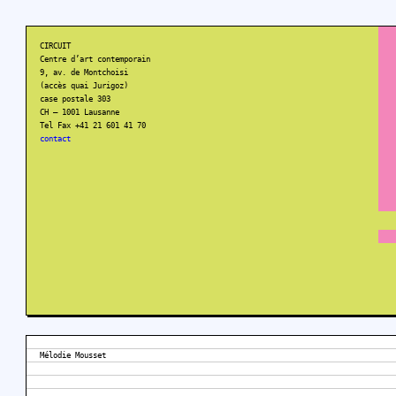
CIRCUIT
Centre d’art contemporain
9, av. de Montchoisi
(accès quai Jurigoz)
case postale 303
CH – 1001 Lausanne
Tel Fax +41 21 601 41 70
contact
Mélodie Mousset