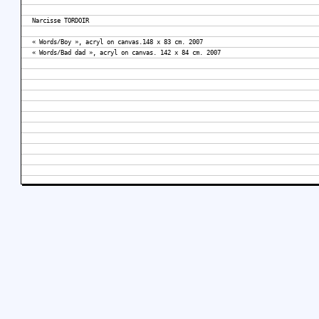
Narcisse TORDOIR
« Words/Boy », acryl on canvas.148 x 83 cm. 2007
« Words/Bad dad », acryl on canvas. 142 x 84 cm. 2007