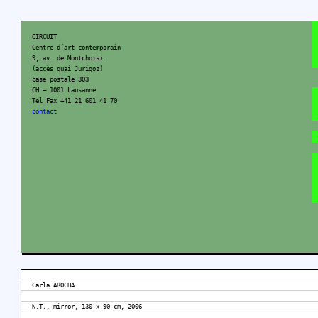
CIRCUIT
Centre d’art contemporain
9, av. de Montchoisi
(accès quai Jurigoz)
case postale 303
CH – 1001 Lausanne
Tel Fax +41 21 601 41 70
contact
Carla AROCHA
N.T., mirror, 130 x 90 cm, 2006