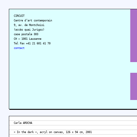
CIRCUIT
Centre d’art contemporain
9, av. de Montchoisi
(accès quai Jurigoz)
case postale 303
CH – 1001 Lausanne
Tel Fax +41 21 601 41 70
contact
Carla AROCHA
« In the dark », acryl on canvas, 126 x 94 cm, 2001