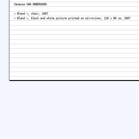
Vanessa VAN OBBERGHEN
« Bland », chair, 2007
« Bland », black and white picture printed on mirrorinox, 120 x 80 cm, 2007