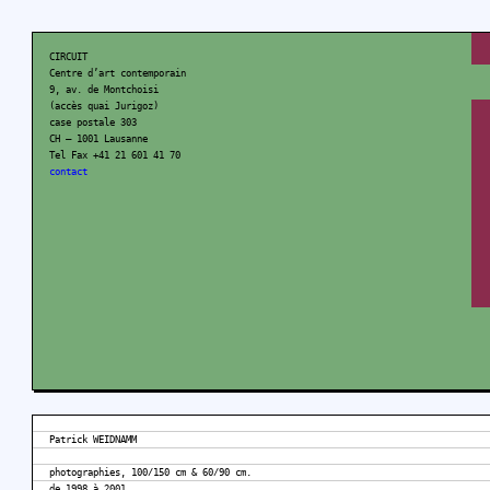
CIRCUIT
Centre d’art contemporain
9, av. de Montchoisi
(accès quai Jurigoz)
case postale 303
CH – 1001 Lausanne
Tel Fax +41 21 601 41 70
contact
Patrick WEIDNAMM
photographies, 100/150 cm & 60/90 cm.
de 1998 à 2001.