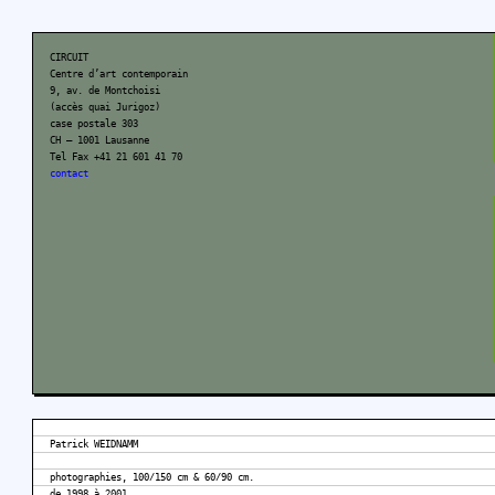
CIRCUIT
Centre d’art contemporain
9, av. de Montchoisi
(accès quai Jurigoz)
case postale 303
CH – 1001 Lausanne
Tel Fax +41 21 601 41 70
contact
Patrick WEIDNAMM
photographies, 100/150 cm & 60/90 cm.
de 1998 à 2001.