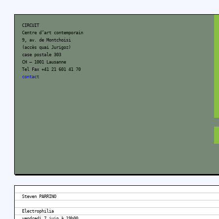
CIRCUIT
Centre d’art contemporain
9, av. de Montchoisi
(accès quai Jurigoz)
case postale 303
CH – 1001 Lausanne
Tel Fax +41 21 601 41 70
contact
Steven PARRINO
Electrophilia
vendredi 7 juin à 19h00