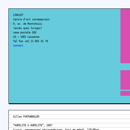
CIRCUIT
Centre d’art contemporain
9, av. de Montchoisi
(accès quai Jurigoz)
case postale 303
CH – 1001 Lausanne
Tel Fax +41 21 601 41 70
contact
Gilles FURTWÄNGLER
“HUMILITE & HUMILITE”, 2007
tissus, impressions sérigraphiques, bois et métal, 120/90cm