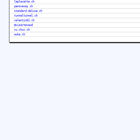
laplacette.ch
panovevey.ch
standard-deluxe.ch
tunneltunnel.ch
valentin61.ch
@visartevaud
vu.chuv.ch
wuka.ch