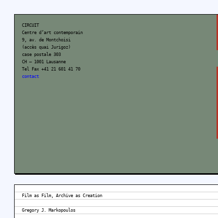
CIRCUIT
Centre d’art contemporain
9, av. de Montchoisi
(accès quai Jurigoz)
case postale 303
CH – 1001 Lausanne
Tel Fax +41 21 601 41 70
contact
Film as Film, Archive as Creation
Gregory J. Markopoulos