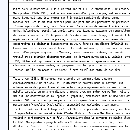
Tom S. Chomont, ainsi qu’une archive du Temenos.
Placé sous la bannière du « film en tant que film », le cinéma absolu de Gregory
Markopoulos (1928–1992), réalisateur américain d’origine grecque, met en scène d
plans fixes qui sont interrompus par l’irruption soudaine de photogrammes
autonomisés. Ses films sont centrés pour une part sur des portraits de personnes
l’investigation de lieux, pour l’autre sur l’adaptation de textes littéraires ou
mythes helléniques. Depuis les années 1940, ses films participent au renouvellem
du cinéma visionnaire. Porte-parole du New American Cinema Group, artisan du fil
expérimental et du cinéma de poésie, il rompt néanmoins avec le mouvement des
coopératives de cinéastes indépendants en 1967, lors de son départ définitif en
Europe avec le cinéaste Robert Beavers. En toute autonomie, il réoriente son œuv
autour d’un projet utopique, le Temenos, conçu comme une archive, un lieu de
travail et de création cinématographique. Sa dernière œuvre épique, Eniaios (194
1990, 80 heures), qui remonte ses films antérieurs et intègre de nouvelles
séquences en un nouvel ordre, est projetée tous les quatre ans en plein air au
Temenos, un lieu en Arcadie, en Grèce, à côté du village natal de son père.
Twice a Man (1963, 45 minutes) correspond à un tournant dans l’œuvre
cinématographique de Markopoulos, instaurant un nouveau mode de montage, qui
alterne entre des plans fixes et des éclats de photogrammes autonomisés (d’une
échelle variable de un à une dizaine). Tourné avec une Bolex H16 Reflex, Twice a
Man est une adaptation de la légende d’Hyppolite, transposée dans le New York de
années 1960. Le film est porté par trois principaux foyers d’identification : le
personnage d’Hyppolite (Paul Kilb), ressuscité par Asclépios ; son amant,
l’artiste-médecin (Albert Torgesen) ; et Phèdre, représentée comme une jeune fem
(Olympia Dukakis) ou une mère âgée (Violet Roditi). Twice a Man Twice constitue 
variation performative sur ce film, s’inscrivant dans le contexte du cinéma élar
En 1966, Markopoulos a projeté côte à côte deux copies de Twice a Man, l’une
défilant à l’endroit, l’autre à l’envers. Le son est maintenu uniquement sur le