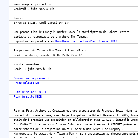
Vernissage et projection
Vendredi 6 juin 2025 à 18h
Ouvert
07.06–30.08.25, mardi–samedi 14h–18h
Une proposition de François Bovier, avec la participation de Robert Beavers,
cinéaste et responsable de l’archive The Temenos
Exposition en parallèle au
Kunsthaus Biel Centre d'art Bienne (KBCB)
Projections de Twice a Man Twice (16 mm, 45 min)
Jeudi, vendredi, samedi, 12.06–05.07.25 à 17h
Visite commentée
Jeudi 19 juin 2025 à 18h
Communiqué de presse FR
Press Release EN
Plan de salle CIRCUIT
Plan de salle KBCB
Film as Film, Archive as Creation est une proposition de François Bovier dans le
concept du cinéma exposé, avec la participation de Robert Beavers. En 2015, Bovi
avait déjà organisé une exposition en collaboration avec CIRCUIT, intitulée Impa
Art Vidéo 74. L’exposition Film as Film, Archive as Creation à CIRCUIT présente
douze séances de la projection-œuvre « Twice a Man Twice » de Gregory J.
Markopoulos, le script de « Twice a Man », sa transcription au photogramme près 