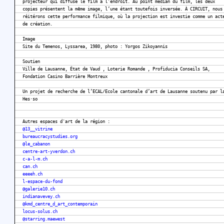
projecteur qui diffuse le film à l’endroit. Au point médian du film, les deux
copies présentent la même image, l’une étant toutefois inversée. À CIRCUIT, nous
réitérons cette performance filmique, où la projection est investie comme un act
de création.
Image
Site du Temenos, Lyssarea, 1980, photo : Yorgos Zikoyannis
Soutien
Ville de Lausanne, État de Vaud , Loterie Romande , Profiducia Conseils SA,
Fondation Casino Barrière Montreux
Un projet de recherche de l’ECAL/Ecole cantonale d’art de Lausanne soutenu par l
Hes·so
Autres espaces d'art de la région :
@13__vitrine
bureaucracystudies.org
@le_cabanon
centre-art-yverdon.ch
c-a-l-m.ch
can.ch
eeeeh.ch
l-espace-du-fond
@galerie10.ch
indianavevey.ch
@kmd_centre_d_art_contemporain
locus-solus.ch
@starring.maewest