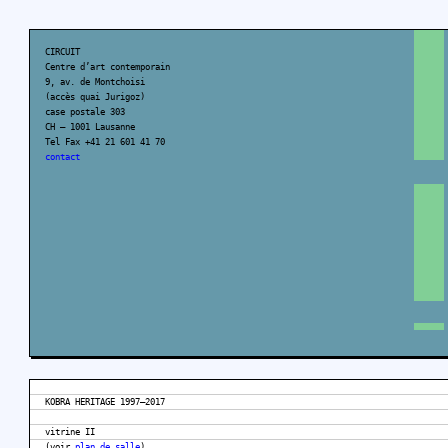
CIRCUIT
Centre d’art contemporain
9, av. de Montchoisi
(accès quai Jurigoz)
case postale 303
CH – 1001 Lausanne
Tel Fax +41 21 601 41 70
contact
KOBRA HERITAGE 1997–2017
vitrine II
(voir
plan de salle
)