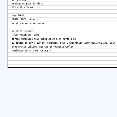
moulage et pied de micro
175 × 90 × 70 cm
Hugo Baud
KOBRA, 2024 (détail)
acrylique au pulvérisateur
Delphine Coindet
Hyper-Monotypes, 2024
tirage numérique noir-blanc de 3m x 4m morcélé en
12 pièces de 100 x 100 cm, rehaussé, pour l'exposition KOBRA HERITAGE 1997–2017
avec Brutus Labiche, Nzo Cdg et François Kohler,
numérotés de A1 à D3 (C3 p.p.)