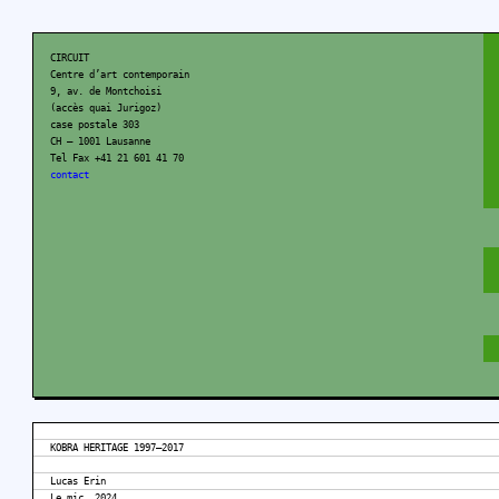
CIRCUIT
Centre d’art contemporain
9, av. de Montchoisi
(accès quai Jurigoz)
case postale 303
CH – 1001 Lausanne
Tel Fax +41 21 601 41 70
contact
KOBRA HERITAGE 1997–2017
Lucas Erin
Le mic, 2024