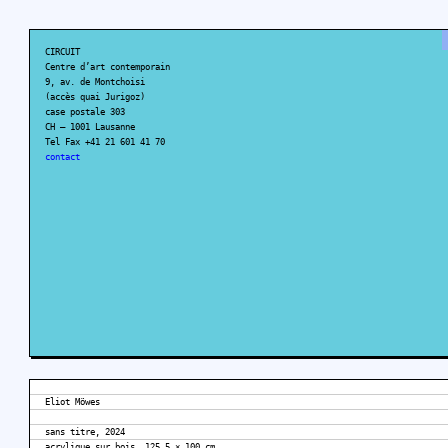
CIRCUIT
Centre d’art contemporain
9, av. de Montchoisi
(accès quai Jurigoz)
case postale 303
CH – 1001 Lausanne
Tel Fax +41 21 601 41 70
contact
Eliot Möwes
sans titre, 2024
acrylique sur bois, 125,5 × 100 cm